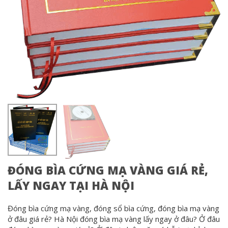
ĐÓNG BÌA CỨNG MẠ VÀNG GIÁ RẺ,
LẤY NGAY TẠI HÀ NỘI
Đóng bìa cứng mạ vàng, đóng sổ bìa cứng, đóng bìa mạ vàng
ở đâu giá rẻ? Hà Nội đóng bìa mạ vàng lấy ngay ở đâu? Ở đâu