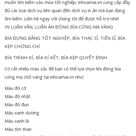
muốn tìm kiếm vào mùa tốt nghiệp. inhoamai.vn cung cấp đầy
đủ các loại dịch vụ liên quan đến dịch vụ in ấn mà bạn đang
tìm kiếm. Liên hệ ngay với chúng tôi để được hỗ trợ nhé!
IN LUẬN VĂN, LUẬN ÁN ĐÓNG BÌA CỨNG MẠ VÀNG
BÌA ĐỰNG BẰNG TỐT NGHIỆP, BÌA THẠC SĨ, TIẾN SĨ, BÌA
KẸP CHỨNG CHỉ
BÌA TRÌNH KÍ, BÌA KÍ KẾT, BÌA KẸP QUYẾT ĐỊNH
Có rất nhiều màu sắc để bạn có thể lựa chọn khi đóng bìa
cứng mạ chữ vàng tại inhoamai.vn như:
Màu đỏ cờ
Màu đỏ nhật
Màu đỏ đun
Màu xanh dương
Màu xanh lá
Màu tím than