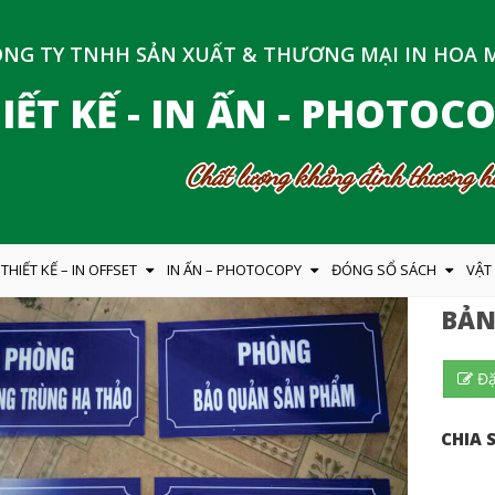
NG TY TNHH SẢN XUẤT & THƯƠNG MẠI IN HOA 
IẾT KẾ - IN ẤN - PHOTOC
Chất lượng khẳng định thương hi
THIẾT KẾ – IN OFFSET
IN ẤN – PHOTOCOPY
ĐÓNG SỔ SÁCH
VẬT
BẢN
Đặ
CHIA S