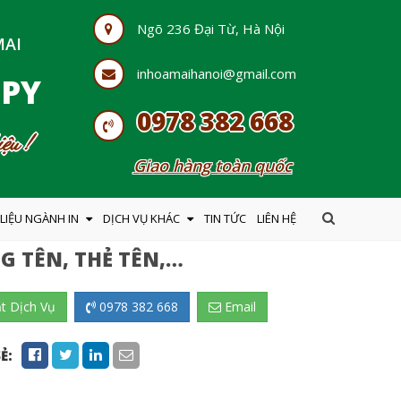
Ngõ 236 Đại Từ, Hà Nội
MAI
inhoamaihanoi@gmail.com
OPY
0978 382 668
ệu !
Giao hàng toàn quốc
 LIỆU NGÀNH IN
DỊCH VỤ KHÁC
TIN TỨC
LIÊN HỆ
G TÊN, THẺ TÊN,…
t Dịch Vụ
0978 382 668
Email
Ẻ: