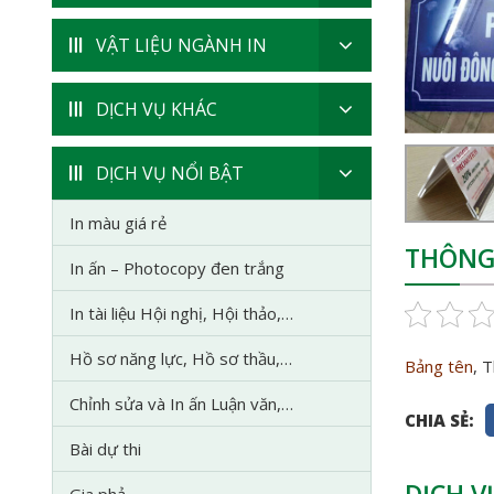
VẬT LIỆU NGÀNH IN
DỊCH VỤ KHÁC
DỊCH VỤ NỔI BẬT
In màu giá rẻ
THÔNG 
In ấn – Photocopy đen trắng
In tài liệu Hội nghị, Hội thảo,…
Hồ sơ năng lực, Hồ sơ thầu,…
Bảng tên
, 
Chỉnh sửa và In ấn Luận văn,…
CHIA SẺ:
Bài dự thi
DỊCH V
Gia phả