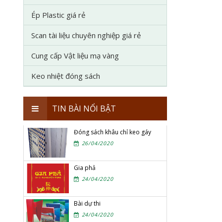
Ép Plastic giá rẻ
Scan tài liệu chuyên nghiệp giá rẻ
Cung cấp Vật liệu mạ vàng
Keo nhiệt đóng sách
TIN BÀI NỔI BẬT
Đóng sách khâu chỉ keo gáy
26/04/2020
Gia phả
24/04/2020
Bài dự thi
24/04/2020