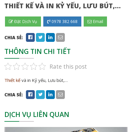
THIẾT KẾ VÀ IN KỶ YẾU, LƯU BÚT,…
Đặt Dịch Vụ
0978 382 668
Email
CHIA SẺ:
THÔNG TIN CHI TIẾT
Rate this post
Thiết kế
và in Kỷ yếu, Lưu bút,…
CHIA SẺ:
DỊCH VỤ LIÊN QUAN