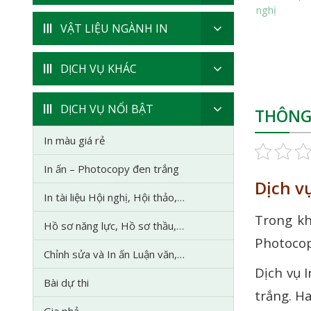
VẬT LIỆU NGÀNH IN
DỊCH VỤ KHÁC
DỊCH VỤ NỔI BẬT
THÔNG 
In màu giá rẻ
In ấn – Photocopy đen trắng
Dịch v
In tài liệu Hội nghị, Hội thảo,…
Trong kh
Hồ sơ năng lực, Hồ sơ thầu,…
Photocopy
Chỉnh sửa và In ấn Luận văn,…
Dịch vụ I
Bài dự thi
trắng. Ha
Gia phả