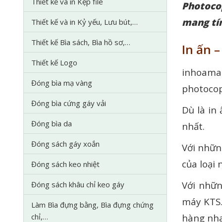
Thiết kế và in Kẹp file
Photoco
mang tí
Thiết kế và in Kỷ yếu, Lưu bút,…
Thiết kế Bìa sách, Bìa hồ sơ,…
In ấn 
Thiết kế Logo
inhoama
Đóng bìa mạ vàng
photocopy
Đóng bìa cứng gáy vải
Dù là in
Đóng bìa da
nhất.
Đóng sách gáy xoắn
Với nhữn
của loại 
Đóng sách keo nhiệt
Với nhữn
Đóng sách khâu chỉ keo gáy
máy KTS.
Làm Bìa đựng bằng, Bìa đựng chứng
chỉ,…
hàng nha