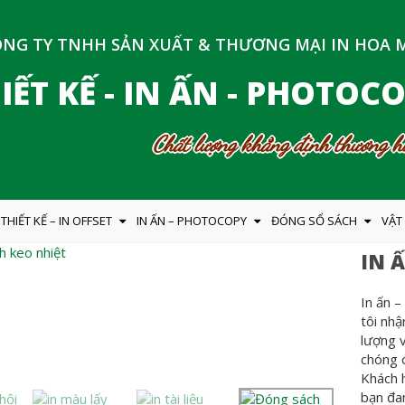
NG TY TNHH SẢN XUẤT & THƯƠNG MẠI IN HOA 
IẾT KẾ - IN ẤN - PHOTOC
Chất lượng khẳng định thương hi
THIẾT KẾ – IN OFFSET
IN ẤN – PHOTOCOPY
ĐÓNG SỔ SÁCH
VẬT
IN 
In ấn –
tôi nhậ
lượng v
chóng c
Khách 
bạn đan