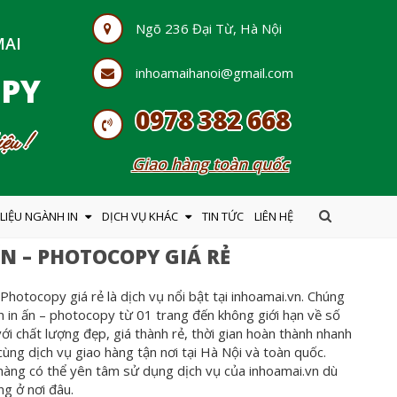
Ngõ 236 Đại Từ, Hà Nội
MAI
inhoamaihanoi@gmail.com
OPY
0978 382 668
ệu !
Giao hàng toàn quốc
 LIỆU NGÀNH IN
DỊCH VỤ KHÁC
TIN TỨC
LIÊN HỆ
ẤN – PHOTOCOPY GIÁ RẺ
 Photocopy giá rẻ là dịch vụ nổi bật tại inhoamai.vn. Chúng
n in ấn – photocopy từ 01 trang đến không giới hạn về số
ới chất lượng đẹp, giá thành rẻ, thời gian hoàn thành nhanh
ùng dịch vụ giao hàng tận nơi tại Hà Nội và toàn quốc.
hàng có thể yên tâm sử dụng dịch vụ của inhoamai.vn dù
g ở nơi đâu.