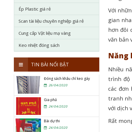
Ép Plastic giá rẻ
Với nhữn
gian nha
Scan tài liệu chuyên nghiệp giá rẻ
hơn đôi 
Cung cấp Vật liệu mạ vàng
văn bản 
Keo nhiệt đóng sách
Năng 
TIN BÀI NỔI BẬT
Nhiều nă
trình độ
Đóng sách khâu chỉ keo gáy
26/04/2020
các đơn 
tranh nh
Gia phả
với dịch
24/04/2020
Rất mong
Bài dự thi
24/04/2020