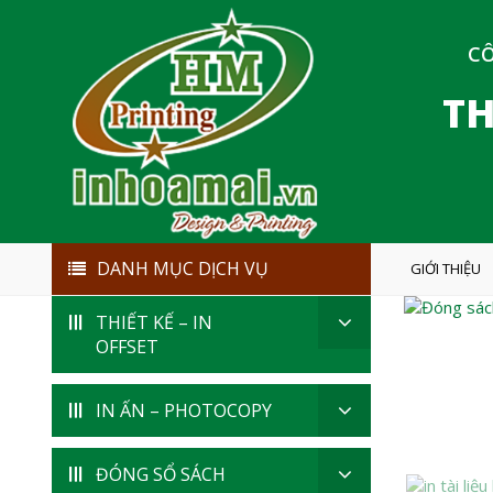
CÔ
TH
DANH MỤC DỊCH VỤ
GIỚI THIỆU
THIẾT KẾ – IN
OFFSET
IN ẤN – PHOTOCOPY
ĐÓNG SỔ SÁCH