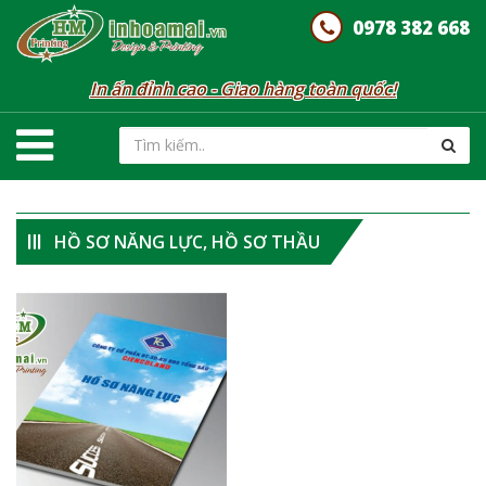
0978 382 668
In ấn đỉnh cao - Giao hàng toàn quốc!
HỒ SƠ NĂNG LỰC, HỒ SƠ THẦU